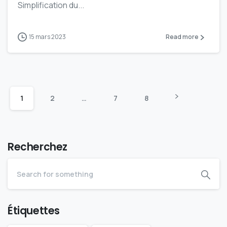
Simplification du...
15 mars 2023
Read more
1
2
…
7
8
Recherchez
Étiquettes