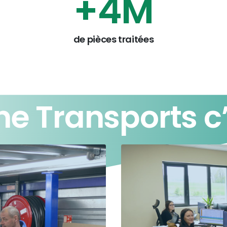
+
5
M
de pièces traitées
ne
Transports
c