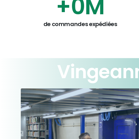
+
1
M
de commandes expédiées
Vingean