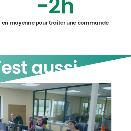
-
3
h
en moyenne pour traiter une commande
’est
aussi