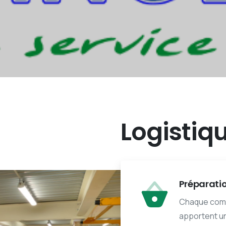
Logistiq
Préparat
Chaque comm
apportent un 