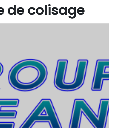
e
de
colisage