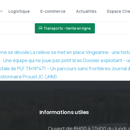
Logistique
E-commerce
Actualités
Espace Cli
Transports - Vente en ligne
nne se dévoile
La relève se met en place
Vingeanne : une hist
s : Une équipe qui ne joue pas petit bras
Dossier exploitant – 
otale de PLF
TIH N°471 – Un parcours sans frontières
Journal d
stionnaire Proust JC (JHM)
Informations
utiles
Ouvert de 8H00 à 17H00 du lundi 