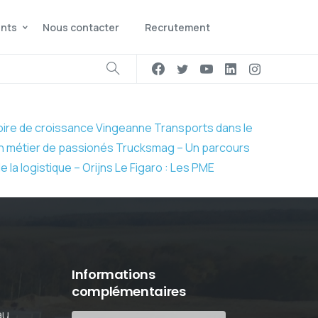
ents
Nous contacter
Recrutement
oire de croissance
Vingeanne Transports dans le
un métier de passionés
Trucksmag – Un parcours
e la logistique – Orijns
Le Figaro : Les PME
Informations
complémentaires
au