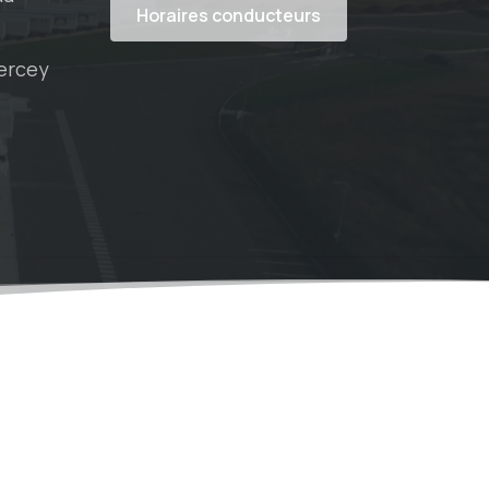
Horaires conducteurs
Percey
ial Media
The Team
Sales