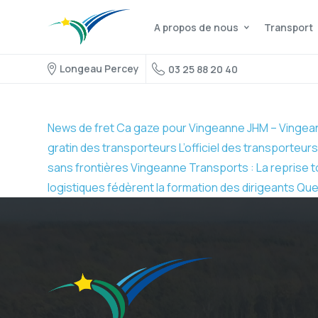
A propos de nous
Transport
Longeau Percey
03 25 88 20 40
News de fret
Ca gaze pour Vingeanne
JHM – Vingea
gratin des transporteurs
L’officiel des transporteur
sans frontières
Vingeanne Transports : La reprise t
logistiques fédèrent la formation des dirigeants
Que